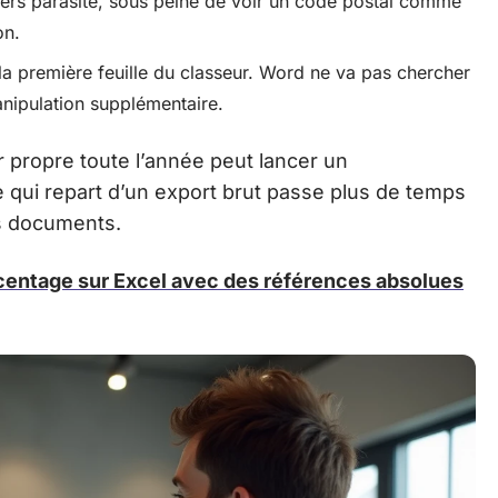
iers parasite, sous peine de voir un code postal comme
on.
 la première feuille du classeur. Word ne va pas chercher
nipulation supplémentaire.
er propre toute l’année peut lancer un
 qui repart d’un export brut passe plus de temps
es documents.
centage sur Excel avec des références absolues