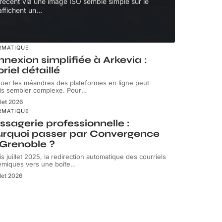
 récent via une image ISO semble simple sur le
 affichent un
…
RMATIQUE
nexion simplifiée à Arkevia :
oriel détaillé
uer les méandres des plateformes en ligne peut
is sembler complexe. Pour
…
llet 2026
RMATIQUE
sagerie professionnelle :
urquoi passer par Convergence
Grenoble ?
s juillet 2025, la redirection automatique des courriels
miques vers une boîte
…
llet 2026