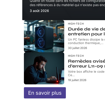
Quand on fouille dans les fichiers de configurati
des références à du matériel qui n'existe pas en
3 août 2026
HIGH-TECH
Durée de vie d
entretien pour 
Un PC fanless dissipe la
conduction thermique,
…
30 juillet 2026
HIGH-TECH
Remèdes avisé
d’erreur L11-09
Votre box affiche le code
Ce
…
19 juillet 2026
En savoir plus