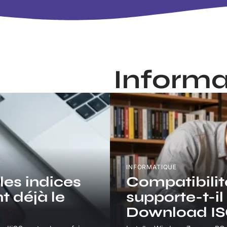
Informa
INFORMATIQUE
les indices
Compatibilité
t déjà le
supporte-t-i
Download IS