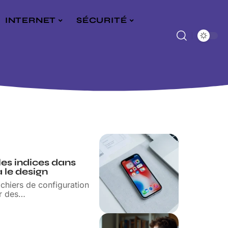
INTERNET
SÉCURITÉ
les indices dans
à le design
ichiers de configuration
r des
…