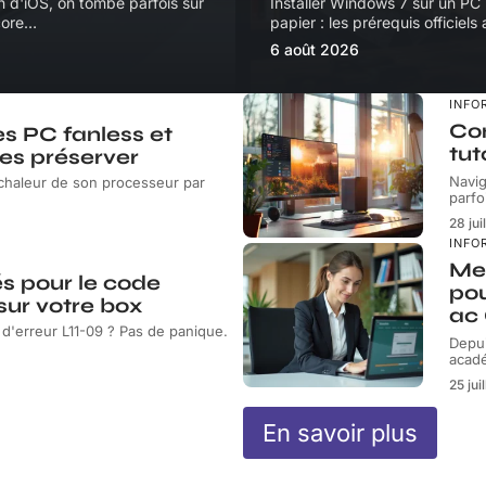
on d'iOS, on tombe parfois sur
Installer Windows 7 sur un PC
core
…
papier : les prérequis officiels
6 août 2026
INFO
Con
es PC fanless et
tut
les préserver
Navig
 chaleur de son processeur par
parfo
28 jui
INFO
Mes
s pour le code
po
 sur votre box
ac 
 d'erreur L11-09 ? Pas de panique.
Depui
acadé
25 jui
En savoir plus