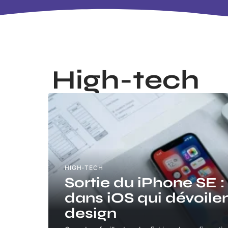
High-tech
HIGH-TECH
Sortie du iPhone SE : 
dans iOS qui dévoilen
design