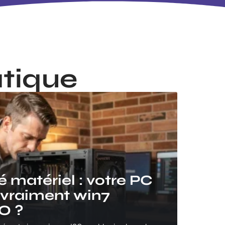
tique
 matériel : votre PC
l vraiment win7
O ?