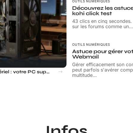
OUTILS NUMÉRIQUES
Découvrez les astuces
kohi click test
43 clics en cinq secondes. C
sur les forums comme un
…
OUTILS NUMÉRIQUES
Astuce pour gérer vo
Webmail
Gérer efficacement son c
peut parfois s'avérer comp
Compatibilité matériel : votre PC supporte-t-il vraiment win7 Download ISO ?
multitude
…
Infos