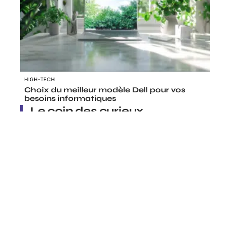
HIGH-TECH
Choix du meilleur modèle Dell pour vos
besoins informatiques
Le coin des curieux
OUTILS NUMÉRIQUES
Résoudre les doublons de photos sur
OneDrive : astuces et solutions efficaces
!
Contact
Mentions Légales
Sitemap
11 mars 2026